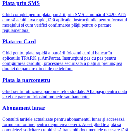
Plata prin SMS
Ghid complet pentru plata parcării prin SMS la numărul 7420. Află
cum să achiți taxa rapid, fără aplicație, instrucțiunile pentru formatul
mesajului și cum verifici confirmarea plății pentru o parcare
regulamentară.
Plata cu Card
Ghid pentru plata rapidă a parcării folosind cardul bancar în
aplicațiile TPARK și AmParcat. Instrucțiuni pas cu pas pentru
configurarea cardului, procesarea securizată a plății și prelungirea
duratei de parcare direct de pe telefon.
Plata la parcometru
Ghid pentru utilizarea parcometrelor stradale. Află pașii pentru plata
taxei de parcare folosind monede sau bancnote.
Abonament lunar
Consultă tarifele actualizate pentru abonamentul lunar și accesează
formularul online pentru depunerea cererii. Acest ghid te ajută să
completezi solicitarea rapid și să transmiți documentele necesare fără