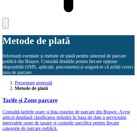
Metode de plată
Informații esențiale și metode de plată pentru sistemul de parcare
publică din Brașov. Consultă detaliile pentru fiecare opțiune
disponibilă (SMS, aplicații, parcometru) și asigură-te că achiți corect
taxa de parcare.
Prezentare generală
Metode de plată
Tarife și Zone parcare
Consultă tarifele orare și lista zonelor de parcare din Brașov. Acest
articol detaliază clasificarea străzilor în baza de date a serviciului,
intervalele orare de taxare și costurile specifice pentru fiecare
categorie de parcare publică.