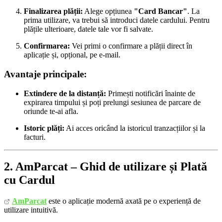
Finalizarea plății:
Alege opțiunea
"Card Bancar"
. La
prima utilizare, va trebui să introduci datele cardului. Pentru
plățile ulterioare, datele tale vor fi salvate.
Confirmarea:
Vei primi o confirmare a plății direct în
aplicație și, opțional, pe e-mail.
Avantaje principale:
Extindere de la distanță:
Primești notificări înainte de
expirarea timpului și poți prelungi sesiunea de parcare de
oriunde te-ai afla.
Istoric plăți:
Ai acces oricând la istoricul tranzacțiilor și la
facturi.
2. AmParcat – Ghid de utilizare și Plată
cu Cardul
AmParcat
este o aplicație modernă axată pe o experiență de
utilizare intuitivă.