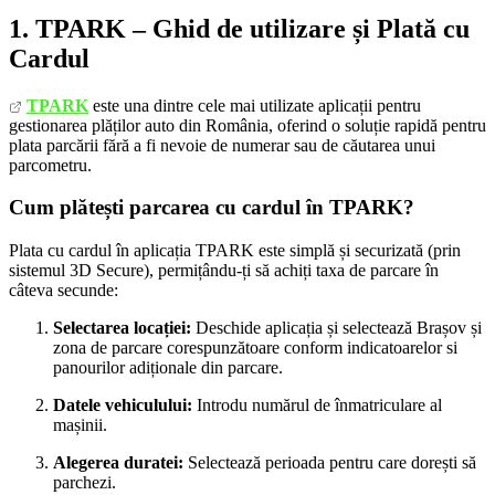
1. TPARK – Ghid de utilizare și Plată cu
Cardul
TPARK
este una dintre cele mai utilizate aplicații pentru
gestionarea plăților auto din România, oferind o soluție rapidă pentru
plata parcării fără a fi nevoie de numerar sau de căutarea unui
parcometru.
Cum plătești parcarea cu cardul în TPARK?
Plata cu cardul în aplicația TPARK este simplă și securizată (prin
sistemul 3D Secure), permițându-ți să achiți taxa de parcare în
câteva secunde:
Selectarea locației:
Deschide aplicația și selectează Brașov și
zona de parcare corespunzătoare conform indicatoarelor si
panourilor adiționale din parcare.
Datele vehiculului:
Introdu numărul de înmatriculare al
mașinii.
Alegerea duratei:
Selectează perioada pentru care dorești să
parchezi.