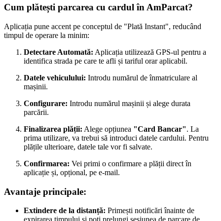
Cum plătești parcarea cu cardul în AmParcat?
Aplicația pune accent pe conceptul de "Plată Instant", reducând
timpul de operare la minim:
Detectare Automată:
Aplicația utilizează GPS-ul pentru a
identifica strada pe care te afli și tariful orar aplicabil.
Datele vehiculului:
Introdu numărul de înmatriculare al
mașinii.
Configurare:
Introdu numărul mașinii și alege durata
parcării.
Finalizarea plății:
Alege opțiunea
"Card Bancar"
. La
prima utilizare, va trebui să introduci datele cardului. Pentru
plățile ulterioare, datele tale vor fi salvate.
Confirmarea:
Vei primi o confirmare a plății direct în
aplicație și, opțional, pe e-mail.
Avantaje principale:
Extindere de la distanță:
Primești notificări înainte de
expirarea timpului și poți prelungi sesiunea de parcare de