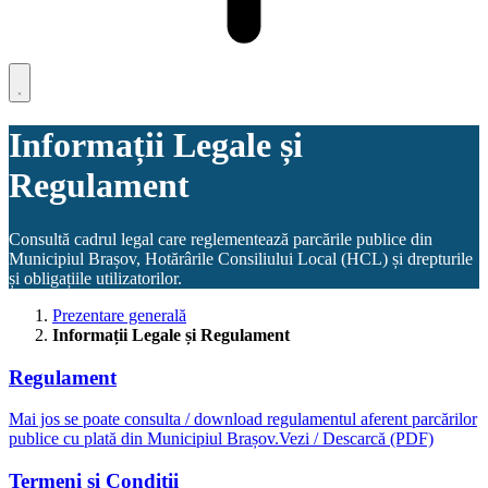
Informații Legale și
Regulament
Consultă cadrul legal care reglementează parcările publice din
Municipiul Brașov, Hotărârile Consiliului Local (HCL) și drepturile
și obligațiile utilizatorilor.
Prezentare generală
Informații Legale și Regulament
Regulament
Mai jos se poate consulta / download regulamentul aferent parcărilor
publice cu plată din Municipiul Brașov.Vezi / Descarcă (PDF)
Termeni și Condiții