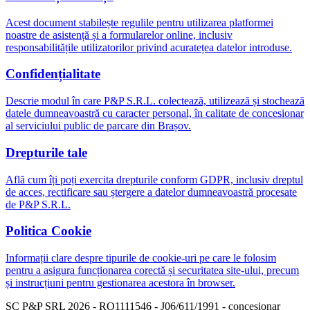
Acest document stabilește regulile pentru utilizarea platformei
noastre de asistență și a formularelor online, inclusiv
responsabilitățile utilizatorilor privind acuratețea datelor introduse.
Confidențialitate
Descrie modul în care P&P S.R.L. colectează, utilizează și stochează
datele dumneavoastră cu caracter personal, în calitate de concesionar
al serviciului public de parcare din Brașov.
Drepturile tale
Află cum îți poți exercita drepturile conform GDPR, inclusiv dreptul
de acces, rectificare sau ștergere a datelor dumneavoastră procesate
de P&P S.R.L.
Politica Cookie
Informații clare despre tipurile de cookie-uri pe care le folosim
pentru a asigura funcționarea corectă și securitatea site-ului, precum
și instrucțiuni pentru gestionarea acestora în browser.
SC P&P SRL 2026 - RO1111546 - J06/611/1991 - concesionar